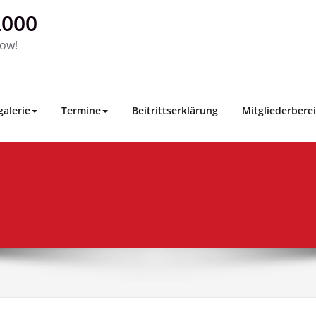
000
dow!
galerie
Termine
Beitrittserklärung
Mitgliederbere