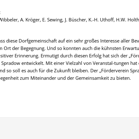
:
Wibbeler, A. Kröger, E. Sewing, J. Büscher, K.-H. Uthoff, H.W. Hol
ass diese Dorfgemeinschaft auf ein sehr großes Interesse aller Be
inem Ort der Begegnung. Und so konnten auch die kühnsten Erwart
ositiver Erinnerung. Ermutigt durch diesen Erfolg hat sich der „F
Spradow entwickelt. Mit einer Vielzahl von Veranstal-tungen hat 
 so soll es auch für die Zukunft bleiben. Der „Förderverein Spra
elegenheit zum Miteinander und der Gemeinsamkeit zu bieten.