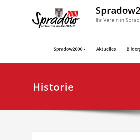
Skip
Spradow2
to
content
Ihr Verein in Spra
Spradow2000
Aktuelles
Bilder
Historie