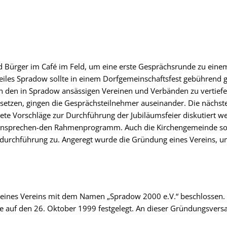
d Bürger im Café im Feld, um eine erste Gesprächsrunde zu einem
teiles Spradow sollte in einem Dorfgemeinschaftsfest gebührend
n den in Spradow ansässigen Vereinen und Verbänden zu vertiefen
setzen, gingen die Gesprächsteilnehmer auseinander. Die nächs
rete Vorschläge zur Durchführung der Jubiläumsfeier diskutiert w
 ansprechen-den Rahmenprogramm. Auch die Kirchengemeinde sowi
tdurchführung zu. Angeregt wurde die Gründung eines Vereins, 
nes Vereins mit dem Namen „Spradow 2000 e.V.“ beschlossen. Ei
auf den 26. Oktober 1999 festgelegt. An dieser Gründungsvers